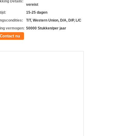
kking Details:
vereist
ijd:
15-25 dagen
ingscondities:
T/T, Western Union, D/A, D/P, L/C
ing vermogen:
50000 Stukken/per jaar
Contact nu