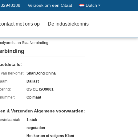
-32948188
Verzoek om een Citaat
Dutch
contact met ons op
De industriekennis
polyurethaan Staafverbinding
erbinding
uctdetails:
 van herkomst:
ShanDong China
aam:
Dallast
icering:
GS CE ISO9001
lnummer:
Op maat
len & Verzenden Algemene voorwaarden:
estelaantal:
1 stuk
negotation
Het karton of volgens Klant