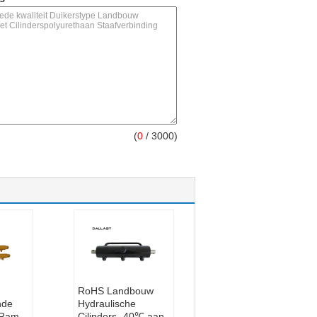
(
0
/ 3000)
RoHS Landbouw
nde
Hydraulische
 Ram
Cilinders -40℃ aan