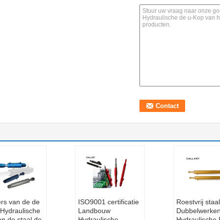
ers van de de
ISO9001 certificatie
Roestvrij staal
 Hydraulische
Landbouw
Dubbelwerke
an de staal de
Hydraulische
Hydraulische