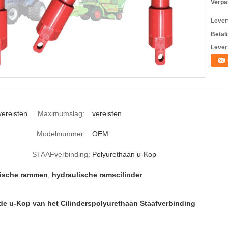
Verpa
Levert
Betal
Lever
vereisten
Maximumslag:
vereisten
Modelnummer:
OEM
STAAFverbinding:
Polyurethaan u-Kop
lische rammen
,
hydraulische ramscilinder
e u-Kop van het Cilinderspolyurethaan Staafverbinding