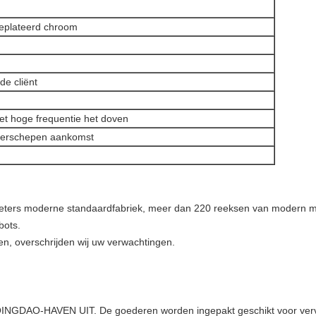
 geplateerd chroom
de cliënt
et hoge frequentie het doven
 verschepen aankomst
eters moderne standaardfabriek, meer dan 220 reeksen van modern ma
bots.
ten, overschrijden wij uw verwachtingen.
O-HAVEN UIT. De goederen worden ingepakt geschikt voor vervoer