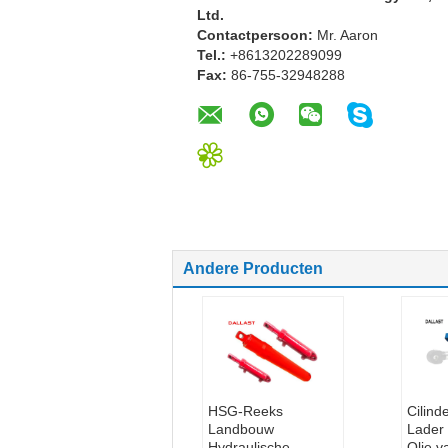
Ltd.
Contactpersoon:
Mr. Aaron
Tel.:
+8613202289099
Fax:
86-755-32948288
Andere Producten
HSG-Reeks
Cilind
Landbouw
Lader
Hydraulische
Olie v