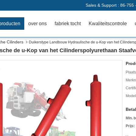
Sales & Support :
86-755 
producten
over ons
fabriek tocht
Kwaliteitscontrole
he Cilinders
Duikerstype Landbouw Hydraulische de u-Kop van het Cilinders
che de u-Kop van het Cilinderspolyurethaan Staafv
Prod
Plaats
Merkn
Certif
Mode
Beta
Min. b
Prijs: