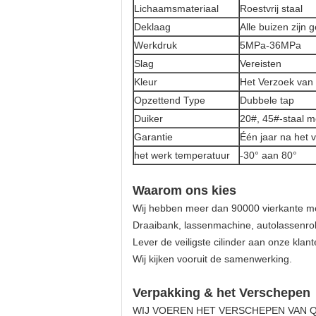
Lichaamsmateriaal
Roestvrij staal
Deklaag
Alle buizen zijn
Werkdruk
5MPa-36MPa
Slag
Vereisten
Kleur
Het Verzoek van 
Opzettend Type
Dubbele tap
Duiker
20#, 45#-staal m
Garantie
Één jaar na het
het werk temperatuur
-30° aan 80°
Waarom ons kies
Wij hebben meer dan 90000 vierkante m
Draaibank, lassenmachine, autolassenro
Lever de veiligste cilinder aan onze klan
Wij kijken vooruit de samenwerking.
Verpakking & het Verschepen
WIJ VOEREN HET VERSCHEPEN VAN QINGDA