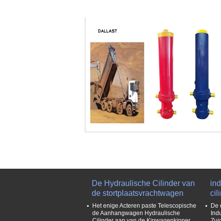
De Hydraulische Cilinder van
ind
de stortplaatsvrachtwagen
cil
Het enige Acteren paste Telescopische
De 
de Aanhangwagen Hydraulische
Ind
Cilinder aan van de Kipwagenkipper
Zui