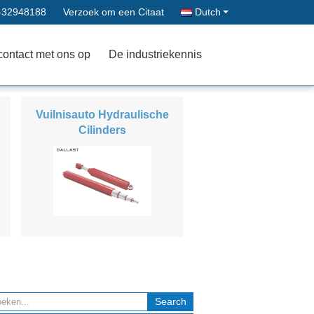
-32948188
Verzoek om een Citaat
Dutch
contact met ons op
De industriekennis
Vuilnisauto Hydraulische
Cilinders