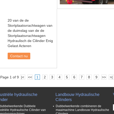
20 van de de
Stortplaatsvrachtwagen van
de duimslag van de de
Stortplaatsvrachtwagen
Hydraulisch de Cilinder Enig
Gelast Acteren
Contact nu
Page 1 of 9
|<
<<
1
2
3
4
5
6
7
8
9
>>
>|
ustriële hydraulische
Landbouw Hydraulische
inder
Cilinders
dubbelwerkende Dubbele
Dubbelwerkende combineren de
ustriële Hydraulische Cilinder van
maaimachine Landbouw Hydraulische
gerstangmachines
Cilinders