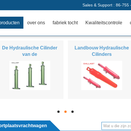
Sales & Support :
86-755 
producten
over ons
fabriek tocht
Kwaliteitscontrole
De Hydraulische Cilinder
Landbouw Hydraulische
van de
Cilinders
stortplaatsvrachtwagen
hd
hd
hd
tortplaatsvrachtwagen