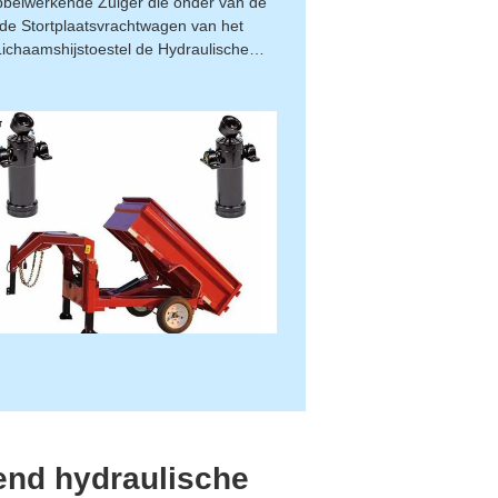
belwerkende Zuiger die onder van de
de Stortplaatsvrachtwagen van het
Lichaamshijstoestel de Hydraulische
Cilinder opheffen
end hydraulische