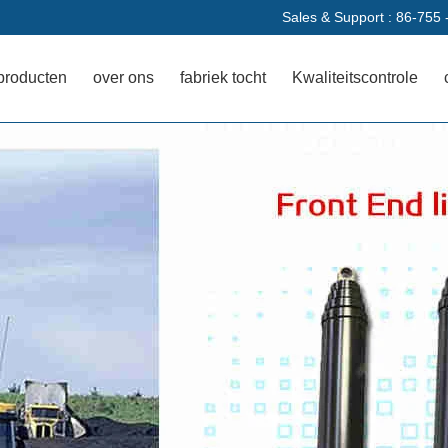
Sales & Support :
86-755 
producten
over ons
fabriek tocht
Kwaliteitscontrole