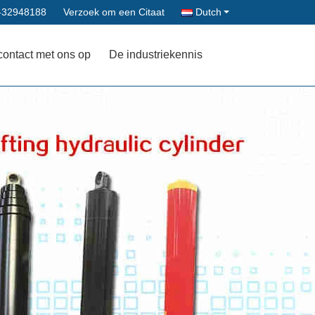
-32948188
Verzoek om een Citaat
Dutch
contact met ons op
De industriekennis