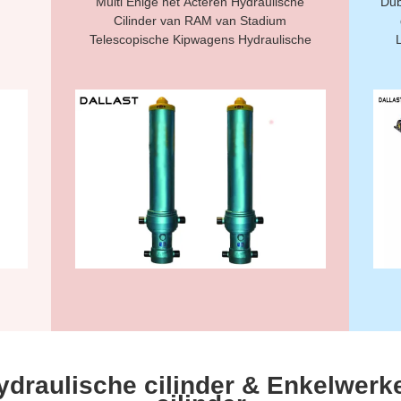
Multi Enige het Acteren Hydraulische
Dub
Cilinder van RAM van Stadium
Telescopische Kipwagens Hydraulische
ydraulische cilinder & Enkelwerk