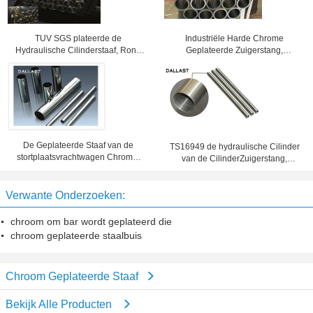
TUV SGS plateerde de
Industriële Harde Chrome
Hydraulische Cilinderstaaf, Rond
Geplateerde Zuigerstang,
Hard Chrome Pijp van de Bar de
Aangepaste Naadloze Geslepen
Dikke Muur
Buis
De Geplateerde Staaf van de
TS16949 de hydraulische Cilinder
stortplaatsvrachtwagen Chrome,
van de CilinderZuigerstang,
Harde Chrome Geplateerde
Chrome Geplateerde Nauwkeurige
Hydraulische de Cilinderdelen van
Koudgetrokken van de Staalbuis
Staalbars
Verwante Onderzoeken:
chroom om bar wordt geplateerd die
chroom geplateerde staalbuis
Chroom Geplateerde Staaf
Bekijk Alle Producten