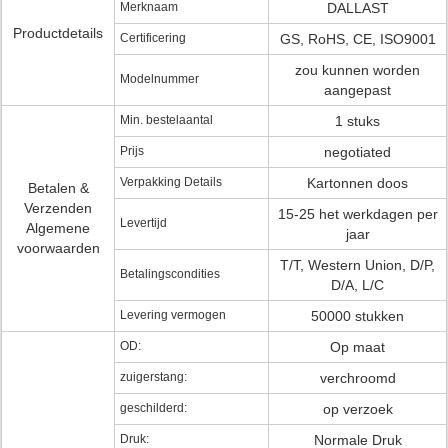
Merknaam
DALLAST
Productdetails
Certificering
GS, RoHS, CE, ISO9001
zou kunnen worden
Modelnummer
aangepast
Min. bestelaantal
1 stuks
Prijs
negotiated
Verpakking Details
Kartonnen doos
Betalen &
Verzenden
15-25 het werkdagen per
Levertijd
Algemene
jaar
voorwaarden
T/T, Western Union, D/P,
Betalingscondities
D/A, L/C
Levering vermogen
50000 stukken
OD:
Op maat
zuigerstang:
verchroomd
geschilderd:
op verzoek
Druk:
Normale Druk