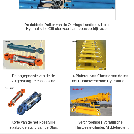
De dubbele Duiker van de Oorrings Landbouw Holle
Hydraulische Cilinder voor Landbouwbedrijftractor
De opgepoetste van de de
4 Plateren van Chrome van de ton
Zuigerstang Telescopische
het Dubbelwerkende Hydraulische
Hydraulische Cilinder
Cilinder voor Mijnbouwmachines
Aangemaakte Buis van Chrome
Goedkeuring van Ce
Korte van de het Roestvrije
Verchroomde Hydraulische
staalZuigerstang van de Slag
Hijstoestelcilinder, Middelgrote
Dubbelwerkende Hydraulische
Pers Hydraulische Ram Met twee