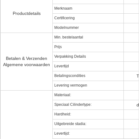
Merknaam
Productdetails
Certificering
Modelnummer
Min. bestelaantal
Prijs
Verpakking Details
Betalen & Verzenden
Algemene voorwaarden
Levertijd
Betalingscondities
T
Levering vermogen
Materiaal:
Speciaal Cilindertype:
d
Hardheid:
Uitgebreide stadia:
Levertijd: