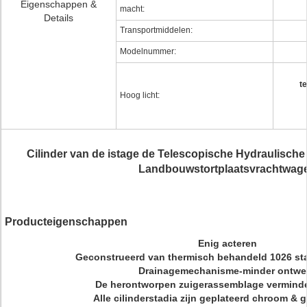
Eigenschappen &
macht:
Details
Transportmiddelen:
Modelnummer:
t
Hoog licht:
Cilinder van de istage de Telescopische Hydraulische
Landbouwstortplaatsvrachtwag
Producteigenschappen
Enig acteren
Geconstrueerd van thermisch behandeld 1026 sta
Drainagemechanisme-minder ontwe
De herontworpen zuigerassemblage verminde
Alle cilinderstadia zijn geplateerd chroom & ge