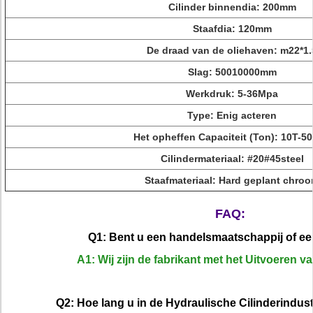
Cilinder binnendia
: 200mm
Staafdia:
120mm
De draad van
de
oliehaven
: m22*1.
Slag:
50010000mm
Werkdruk:
5-36Mpa
Type:
Enig acteren
Het opheffen Capaciteit (Ton)
: 10T-5
Cilindermateriaal:
#20#45steel
Staafmateriaal:
Hard geplant chro
FAQ:
Q1: Bent u een handelsmaatschappij of ee
A1: Wij zijn de fabrikant met het Uitvoeren 
Q2: Hoe lang u in de Hydraulische Cilinderindus