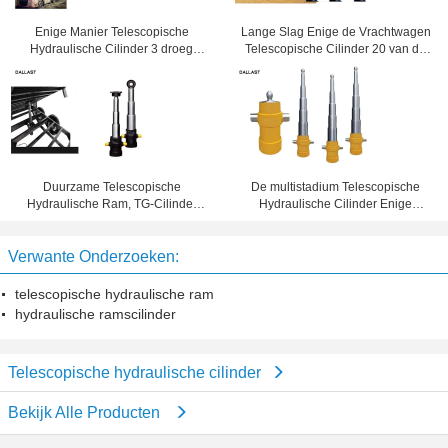
Enige Manier Telescopische
Lange Slag Enige de Vrachtwagen
Hydraulische Cilinder 3 droeg
Telescopische Cilinder 20 van de
Meertrappige Hydraulische Ram
Acteren Hydraulische Stortplaats
voor Stortplaatsvrachtwagen
Slag
Duurzame Telescopische
De multistadium Telescopische
Hydraulische Ram, TG-Cilinder
Hydraulische Cilinder Enige
van de Reeks de Hydraulische Lift
Acterenfc Type Aanhangwagen
voor Stortplaatsaanhangwagen
van de Stortplaatskipper
Verwante Onderzoeken:
telescopische hydraulische ram
hydraulische ramscilinder
Telescopische hydraulische cilinder
Bekijk Alle Producten