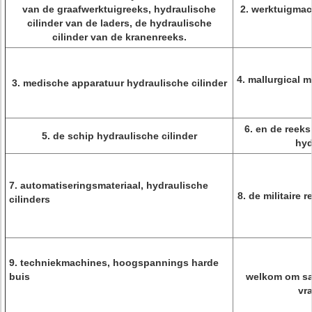
van de graafwerktuigreeks, hydraulische
2. werktuigmac
cilinder van de laders, de hydraulische
cilinder van de kranenreeks.
4. mallurgical 
3. medische apparatuur hydraulische cilinder
6. en de reek
5. de schip hydraulische cilinder
hyd
7. automatiseringsmateriaal, hydraulische
8. de militaire 
cilinders
9. techniekmachines, hoogspannings harde
buis
welkom om sa
vr