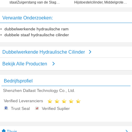
staalZuigerstang van de Slag
Hijstoestelcilinder, Middelgrote
Dubbelwerkende Hydraulische
Pers Hydraulische Ram Met twee
Cilinder de Oliecilinder RAM
uiteinden
Verwante Onderzoeken:
dubbelwerkende hydraulische ram
dubbele staaf hydraulische cilinder
Dubbelwerkende Hydraulische Cilinder
Bekijk Alle Producten
Bedrijfsprofiel
Shenzhen Dallast Technology Co., Ltd.
Verified Leveranciers
Trust Seal
Verified Suplier
Thuis