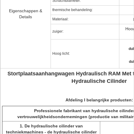
Schachtdiameter:
thermische behandeling:
Eigenschappen &
Details
Materiaal:
Hoog
zuiger:
du
Hoog licht:
dub
Stortplaatsaanhangwagen Hydraulisch RAM Met t
Hydraulische Cilinder
Afdeling I belangrijke producten:
Professionele fabrikant van hydraulische cilinders
vertrouwelijkheidsondernemingen (productie van militaire
1. De hydraulische cilinder van
techniekmachines - de hydraulische cilinder