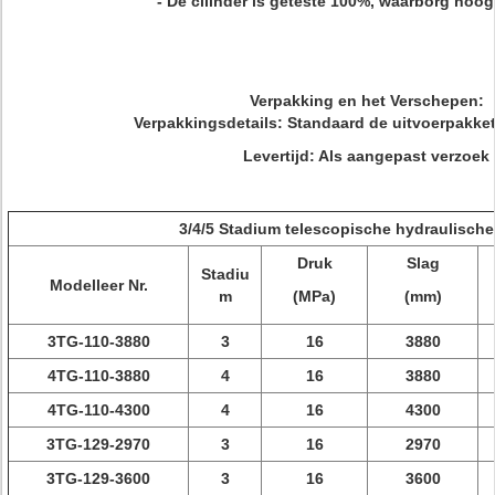
- De cilinder is geteste 100%, waarborg hoog -
Verpakking en het Verschepen:
Verpakkingsdetails: Standaard de uitvoerpakke
Levertijd: Als aangepast verzoek
3/4/5 Stadium telescopische hydraulische 
Druk
Slag
Stadiu
Modelleer Nr.
m
(MPa)
(mm)
3TG-110-3880
3
16
3880
4TG-110-3880
4
16
3880
4TG-110-4300
4
16
4300
3TG-129-2970
3
16
2970
3TG-129-3600
3
16
3600