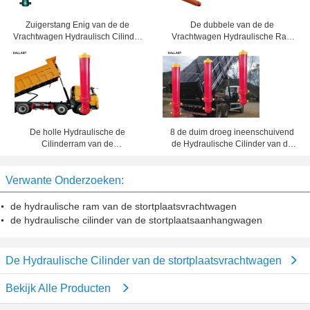
Zuigerstang Enig van de de
De dubbele van de de
Vrachtwagen Hydraulisch Cilinder
Vrachtwagen Hydraulische Ram
van de Acterenstortplaats
van de Stadium
Aangepast het Staalmateriaal
Landbouwstortplaats Middelgrote
Gediplomeerde Druk DNV
De holle Hydraulische de
8 de duim droeg ineenschuivend
Cilinderram van de
de Hydraulische Cilinder van de
Stortplaatsvrachtwagen laste Enig
Stortplaatsvrachtwagen, 3 Stadium
Acteren
Hydraulische Cilinder
Verwante Onderzoeken:
de hydraulische ram van de stortplaatsvrachtwagen
de hydraulische cilinder van de stortplaatsaanhangwagen
De Hydraulische Cilinder van de stortplaatsvrachtwagen
Bekijk Alle Producten