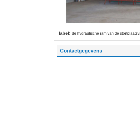
label:
de hydraulische ram van de stortplaats
Contactgegevens
Shenzhen Dallast Technology Co.,
Ltd.
Contactpersoon:
Mr. Aaron
Tel.:
+8613202289099
Fax:
86-755-32948288