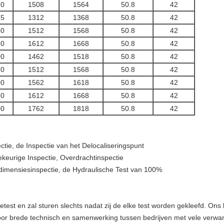
20
1508
1564
50.8
42
25
1312
1368
50.8
42
50
1512
1568
50.8
42
50
1612
1668
50.8
42
00
1462
1518
50.8
42
50
1512
1568
50.8
42
00
1562
1618
50.8
42
50
1612
1668
50.8
42
00
1762
1818
50.8
42
ctie, de Inspectie van het Delocaliseringspunt
lekeurige Inspectie, Overdrachtinspectie
ne dimensiesinspectie, de Hydraulische Test van 100%
getest en zal sturen slechts nadat zij de elke test worden gekleefd. Ons
oor brede technisch en samenwerking tussen bedrijven met vele verwan