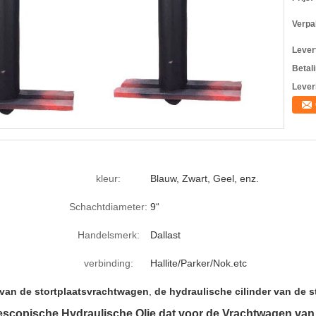
Verpa
Levert
Betal
Lever
kleur:
Blauw, Zwart, Geel, enz.
Schachtdiameter:
9“
Handelsmerk:
Dallast
verbinding:
Hallite/Parker/Nok.etc
 van de stortplaatsvrachtwagen
,
de hydraulische cilinder van de
escopische Hydraulische Olie dat voor de Vrachtwagen van 