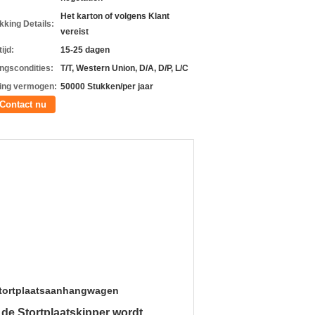
Het karton of volgens Klant
kking Details:
vereist
ijd:
15-25 dagen
ingscondities:
T/T, Western Union, D/A, D/P, L/C
ing vermogen:
50000 Stukken/per jaar
Contact nu
 stortplaatsaanhangwagen
de Stortplaatskipper wordt