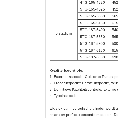
4TG-165-4520
45
5TG-165-4525
45
5TG-165-5650
56
5TG-165-6150
61
5TG-187-5400
54
5 stadium
5TG-187-5650
56
5TG-187-5900
59
5TG-187-6150
61
5TG-187-6900
69
Kwaliteitscontrole:
1. Externe Inspectie: Gekochte Puntinspe
2. Procesinspectie: Eerste Inspectie, Wil
3. Definitieve Kwaliteitscontrole: Exter
4. Typeinspectie
Elk stuk van hydraulische cilinder wordt 
kracht en perfecte testende middelen. D