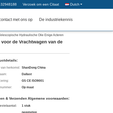
-32948188
Verzoek om een Citaat
Dutch
contact met ons op
De industriekennis
Telescopische Hydraulische Olie Enige Acteren
n voor de Vrachtwagen van de
uctdetails:
 van herkomst:
ShanDong China
aam:
Dallast
icering:
GS CE ISO9001
lnummer:
Op maat
len & Verzenden Algemene voorwaarden:
estelaantal:
1 stuk
negotation