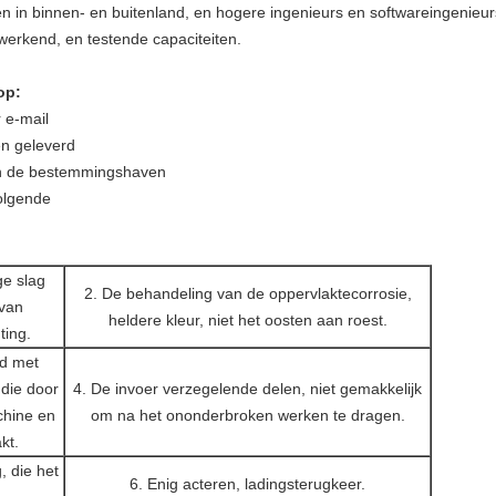
en in binnen- en buitenland, en hogere ingenieurs en softwareingenieur
rwerkend, en testende capaciteiten.
op:
 e-mail
en geleverd
an de bestemmingshaven
olgende
ge slag
2. De behandeling van de oppervlaktecorrosie,
 van
heldere kleur, niet het oosten aan roest.
ting.
nd met
die door
4. De invoer verzegelende delen, niet gemakkelijk
chine en
om na het ononderbroken werken te dragen.
kt.
, die het
6. Enig acteren, ladingsterugkeer.