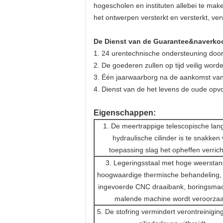
hogescholen en instituten allebei te mak
het ontwerpen versterkt en versterkt, ve
De Dienst van de Guarantee&naverko
1. 24 urentechnische ondersteuning door
2. De goederen zullen op tijd veilig word
3. Één jaarwaarborg na de aankomst v
4. Dienst van de het levens de oude opv
Eigenschappen:
1. De meertrappige telescopische lan
hydraulische cilinder is te snakken
toepassing slag het opheffen verrich
3. Legeringsstaal met hoge weersta
hoogwaardige thermische behandeling, 
ingevoerde CNC draaibank, boringsma
malende machine wordt veroorzaa
5. De stofring vermindert verontreiniging