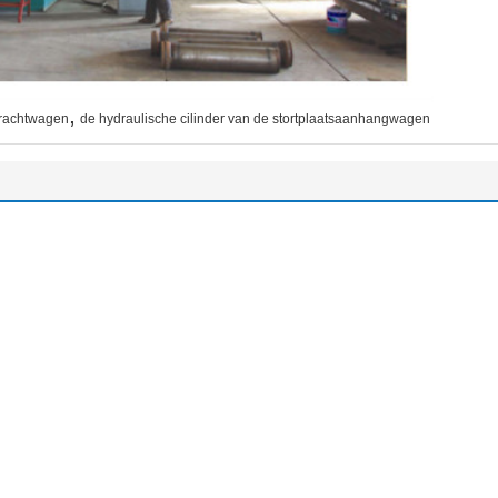
,
vrachtwagen
de hydraulische cilinder van de stortplaatsaanhangwagen
Direct Stuur uw aanvra