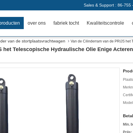
Sales & Support :
86-755 
producten
over ons
fabriek tocht
Kwaliteitscontrole
nder van de stortplaatsvrachtwagen
Van de Cilinderram van de PRIJS het 
S het Telescopische Hydraulische Olie Enige Actere
Prod
Plaats
Merkn
Certif
Mode
Beta
Min. b
Prijs: