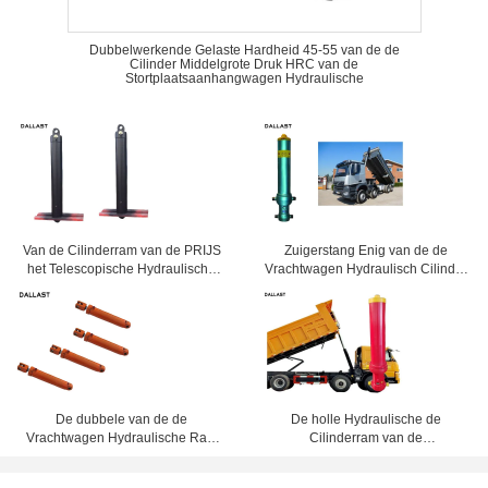
Dubbelwerkende Gelaste Hardheid 45-55 van de de
Cilinder Middelgrote Druk HRC van de
Stortplaatsaanhangwagen Hydraulische
Van de Cilinderram van de PRIJS
Zuigerstang Enig van de de
het Telescopische Hydraulische
Vrachtwagen Hydraulisch Cilinder
Olie Enige Acteren voor de
van de Acterenstortplaats
Vrachtwagen van de
Aangepast het Staalmateriaal
Stortplaatskipper
De dubbele van de de
De holle Hydraulische de
Vrachtwagen Hydraulische Ram
Cilinderram van de
van de Stadium
Stortplaatsvrachtwagen laste Enig
Landbouwstortplaats Middelgrote
Acteren