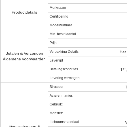
Merknaam
Productdetails
Certificering
Modelnummer
Min. bestelaantal
Prijs
Verpakking Details
Het 
Betalen & Verzenden
Algemene voorwaarden
Levertijd
Betalingscondities
T/T
Levering vermogen
Structuur:
Acterenmanier:
Gebruik:
Monster:
Lichaamsmateriaal:
V
Eigenschappen &