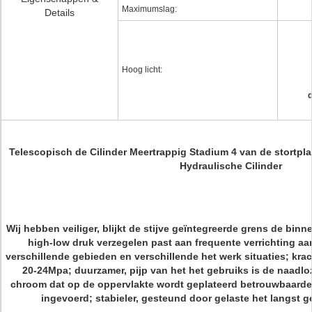
Maximumslag:
Details
Hoog licht:
d
Telescopisch de Cilinder Meertrappig Stadium 4 van de stortp
Hydraulische Cilinder
Wij hebben veiliger, blijkt de stijve geïntegreerde grens de binn
high-low druk verzegelen past aan frequente verrichting aa
verschillende gebieden en verschillende het werk situaties; kra
20-24Mpa; duurzamer, pijp van het het gebruiks is de naadloze
chroom dat op de oppervlakte wordt geplateerd betrouwbaarde
ingevoerd; stabieler, gesteund door gelaste het langst g