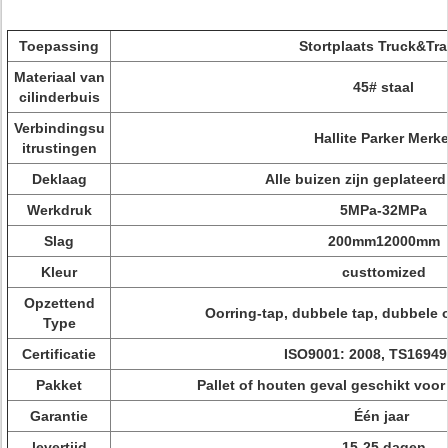
Toepassing
Stortplaats Truck&Trai
Materiaal van
45# staal
cilinderbuis
Verbindingsu
Hallite Parker Merke
itrustingen
Deklaag
Alle buizen zijn geplateer
Werkdruk
5MPa-32MPa
Slag
200mm12000mm
Kleur
custtomized
Opzettend
Oorring-tap, dubbele tap, dubbele 
Type
Certificatie
ISO9001: 2008, TS16949
Pakket
Pallet of houten geval geschikt voo
Garantie
Één jaar
levertijd
15-25 dagen